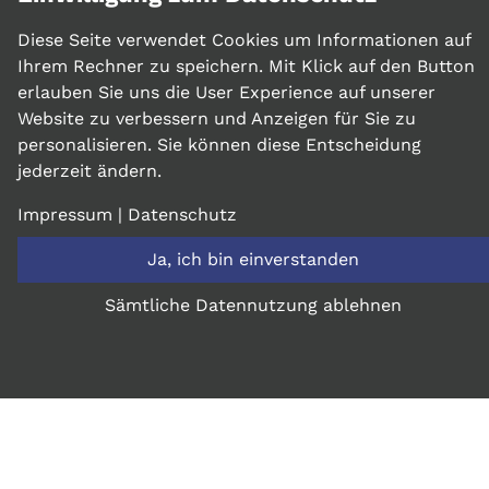
chemischen Industrie:
Diese Seite verwendet Cookies um Informationen auf
Seit über 35 Jahren steht SK-Elektronik
Ihrem Rechner zu speichern. Mit Klick auf den Button
Unternehmen der chemischen Industrie als
erlauben Sie uns die User Experience auf unserer
zuverlässiger Partner zur Seite. Unsere
Website zu verbessern und Anzeigen für Sie zu
Spezialisierung auf die zertifizierte
personalisieren. Sie können diese Entscheidung
Emissionskontrolle unterstützt Sie dabei,
jederzeit ändern.
den Anforderungen an eine
umweltfreundliche und
Impressum
|
Datenschutz
verantwortungsbewusste Produktion nicht
Ja, ich bin einverstanden
nur zu entsprechen, sondern diese zu
übertreffen. In einer Zeit, in der globale
Sämtliche Datennutzung ablehnen
Gesetzgeber zunehmend strengere
Umweltstandards setzen, sind unsere
Expertise und Technologien wichtiger denn
je.
Innovative Technologie für nachhaltige
Prozesssicherheit:
Mit unserer State-of-the-Art Technologie